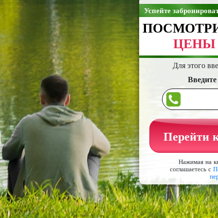
Успейте забронирова
ПОСМОТР
ЦЕНЫ
Для этого вв
Введите
Перейти к
Нажимая на к
соглашаетесь с
П
пе