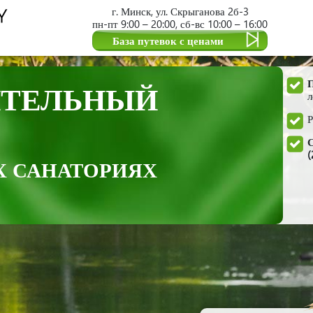
г. Минск, ул. Скрыганова 2б-3
пн-пт 9:00 – 20:00, сб-вс 10:00 – 16:00
База путевок с ценами
ИТЕЛЬНЫЙ
л
С
(
Х САНАТОРИЯХ