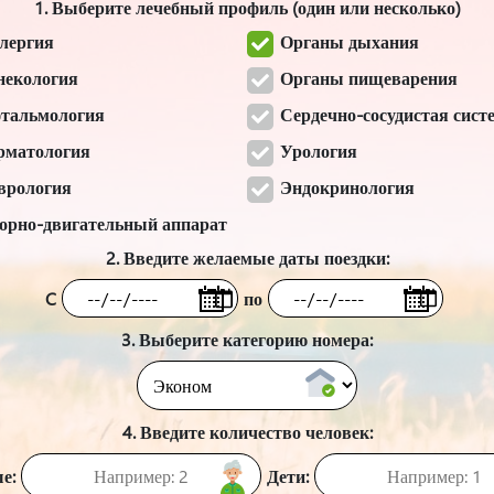
1. Выберите лечебный профиль (один или несколько)
лергия
Органы дыхания
некология
Органы пищеварения
тальмология
Сердечно-сосудистая сист
рматология
Урология
врология
Эндокринология
орно-двигательный аппарат
2. Введите желаемые даты поездки:
C
по
3. Выберите категорию номера:
4. Введите количество человек:
е:
Дети: