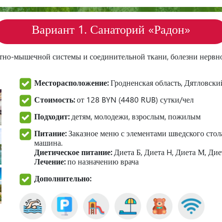
Вариант 1.
Санаторий «Радон»
тно-мышечной системы и соединительной ткани, болезни нервно
Месторасположение:
Гродненская область, Дятловски
Стоимость:
от 128 BYN (4480 RUB) сутки/чел
Подходит:
детям, молодежи, взрослым, пожилым
Питание:
Заказное меню с элементами шведского стола 
машина.
Диетическое питание:
Диета Б, Диета H, Диета М, Ди
Лечение:
по назначению врача
Дополнительно: