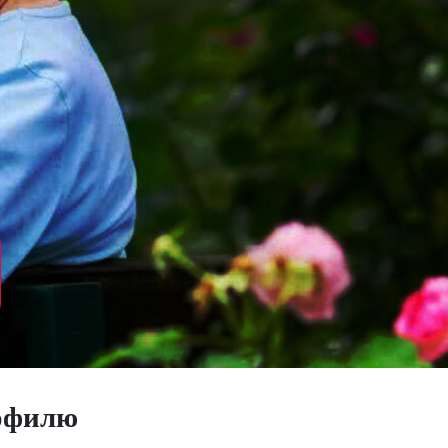
офилю