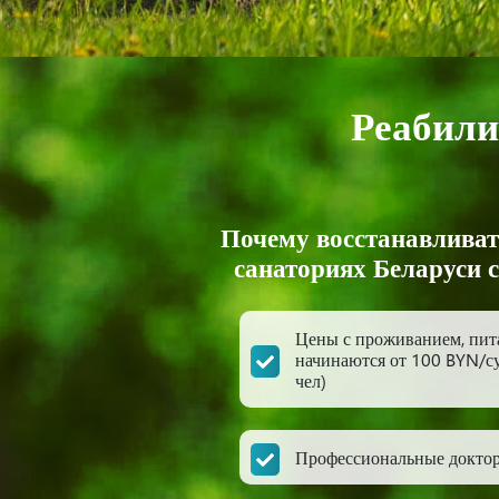
Реабили
Почему восстанавливат
санаториях Беларуси 
Цены с проживанием, пит
начинаются от 100 BYN/су
чел)
Профессиональные докто