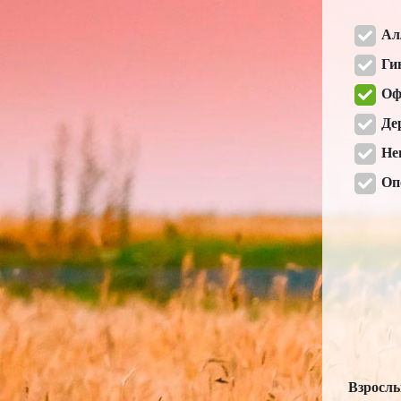
Ал
Ги
Оф
Де
Не
Оп
Взрослы