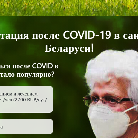
тация после COVID-19 в са
Беларуси!
ься после COVID в
стало популярно?
анием и лечением
т/чел (2700 RUB/сут/
ра