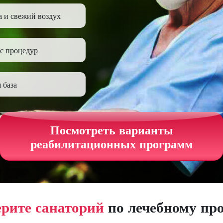
а и свежий воздух
с процедур
 база
Посмотреть варианты
реабилитационных программ
рите санаторий
по лечебному пр